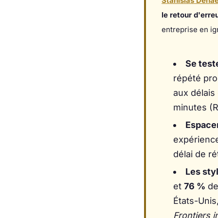
Stanislas Deha
le retour d'erre
entreprise en i
Se teste
répété pro
aux délais 
minutes (R
Espacer
expérience
délai de ré
Les sty
et
76 %
de
États-Unis
Frontiers 