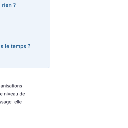
 rien ?
s le temps ?
ganisations
le niveau de
ssage, elle