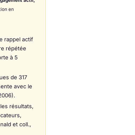
engagement actif,
tion en
e rappel actif
re répétée
orte à 5
ues de 317
mente avec le
 2006).
les résultats,
cateurs,
ald et coll.,