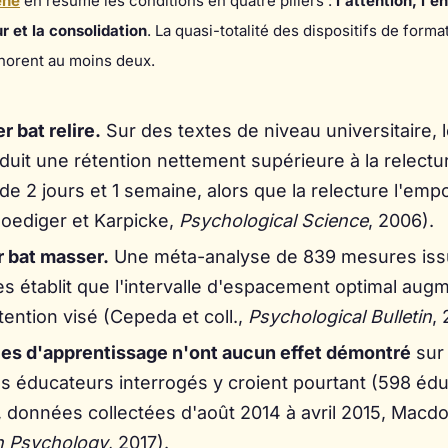
ene
en résume les conditions en quatre piliers :
l'attention, l'
ur et la consolidation
. La quasi-totalité des dispositifs de forma
gnorent au moins deux.
r bat relire.
Sur des textes de niveau universitaire, l
duit une rétention nettement supérieure à la relectu
de 2 jours et 1 semaine, alors que la relecture l'emp
oediger et Karpicke,
Psychological Science
, 2006).
 bat masser.
Une méta-analyse de 839 mesures iss
s établit que l'intervalle d'espacement optimal aug
tention visé (Cepeda et coll.,
Psychological Bulletin
,
les d'apprentissage n'ont aucun effet démontré
sur 
s éducateurs interrogés y croient pourtant (598 édu
, données collectées d'août 2014 à avril 2015, Macdon
in Psychology
, 2017).