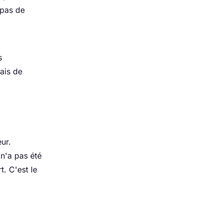
 pas de
s
mais de
ur.
 n'a pas été
t. C'est le