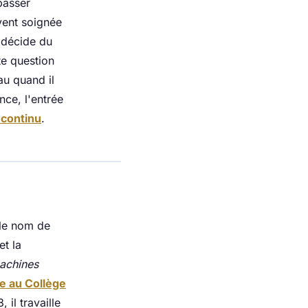
passer
ent soignée
i décide du
te question
au quand il
nce, l'entrée
 continu
.
 le nom de
et la
machines
e au Collège
 il travaille