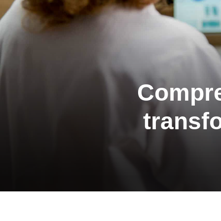
Compren
transf